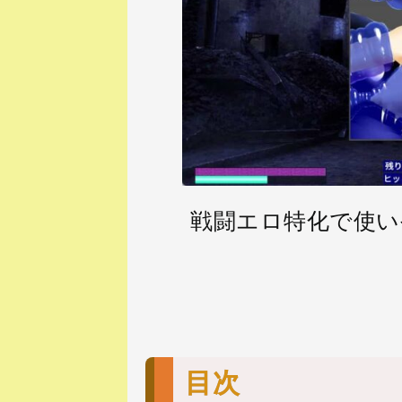
ン
戦闘エロ特化で使い
.
目次