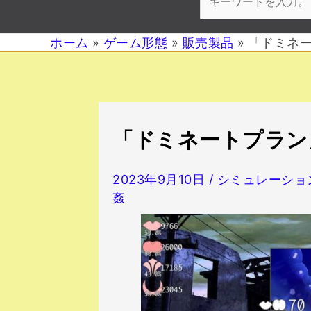
ホーム
ゲーム形態
販売製品
「ドミネ
投
「ドミネートプラン
稿
ナ
2023年9月10日
/
シミュレーショ
ビ
姦
ゲ
ー
シ
ョ