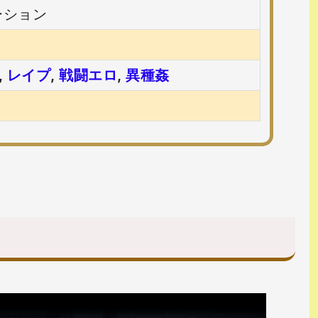
ーション
,
レイプ
,
戦闘エロ
,
異種姦