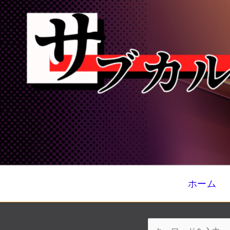
内
容
を
ス
キ
ッ
プ
ホーム