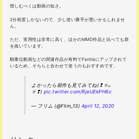
惜しむべくは動画の短さ。
2分程度しかないので、少し使い勝手が悪いかもしれませ
ん。
ただ、実用性は非常に高く、ほかのMMD作品と比べても群
を抜いています。
騎乗位動画などの関連作品が有料でFantiaにアップされて
いるため、そちらと合わせて使うのもおすすめです。
よかったら前作も見てみてね(❢ㅎᴗ
ㅎ❢)
pic.twitter.com/RjeUEkPH6c
— フリム (@Flim_13)
April 12, 2020