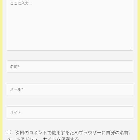
こ
に
入
力…
名
前
*
メ
ー
ル
*
サ
イ
ト
次回のコメントで使用するためブラウザーに自分の名前、
メールアドレス、サイトを保存する。