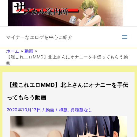
内
容
を
ス
キ
Main
ッ
マイナーなエロゲを中心に紹介
プ
Men
ホーム
動画
【艦これエロMMD】北上さんにオナニーを手伝ってもらう動
画
投
稿
【艦これエロMMD】北上さんにオナニーを手伝
ナ
ビ
ってもらう動画
ゲ
ー
2020年10月17日
/
動画
/
和姦
,
異種姦なし
シ
ョ
ン