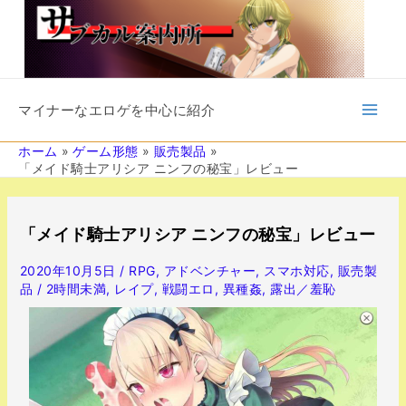
内
容
を
ス
キ
Main
ッ
マイナーなエロゲを中心に紹介
プ
Men
ホーム
ゲーム形態
販売製品
「メイド騎士アリシア ニンフの秘宝」レビュー
投
稿
「メイド騎士アリシア ニンフの秘宝」レビュー
ナ
ビ
2020年10月5日
/
RPG
,
アドベンチャー
,
スマホ対応
,
販売製
ゲ
品
/
2時間未満
,
レイプ
,
戦闘エロ
,
異種姦
,
露出／羞恥
ー
シ
ョ
ン