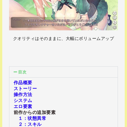
クオリティはそのままに、大幅にボリュームアップ
.
目次
作品概要
ストーリー
操作方法
システム
エロ要素
前作からの追加要素
１：状態異常
２：スキル