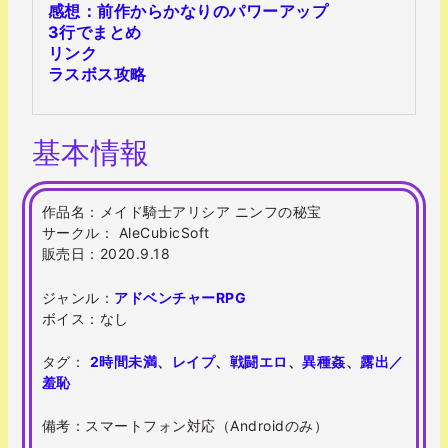
感想：前作からかなりのパワーアップ
3行でまとめ
リンク
ラスボス攻略
基本情報
作品名：メイド騎士アリシア ニンフの秘宝
サークル： AleCubicSoft
販売日：2020.9.18
ジャンル：
アドベンチャー
RPG
ボイス：なし
タグ：
2時間未満
、
レイプ
、
戦闘エロ
、
異種姦
、
露出／
羞恥
備考：スマートフォン対応（Androidのみ）