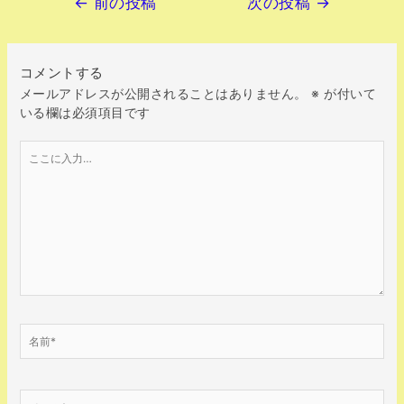
←
前の投稿
次の投稿
→
コメントする
メールアドレスが公開されることはありません。
※
が付いて
いる欄は必須項目です
こ
こ
に
入
力…
名
前
*
メ