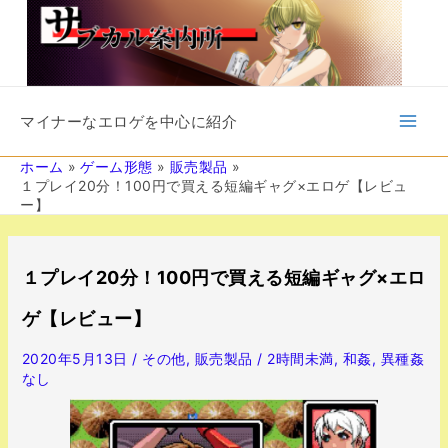
内
容
を
ス
キ
Main
ッ
マイナーなエロゲを中心に紹介
プ
Men
ホーム
ゲーム形態
販売製品
１プレイ20分！100円で買える短編ギャグ×エロゲ【レビュ
ー】
投
稿
１プレイ20分！100円で買える短編ギャグ×エロ
ナ
ビ
ゲ【レビュー】
ゲ
ー
2020年5月13日
/
その他
,
販売製品
/
2時間未満
,
和姦
,
異種姦
シ
なし
ョ
ン