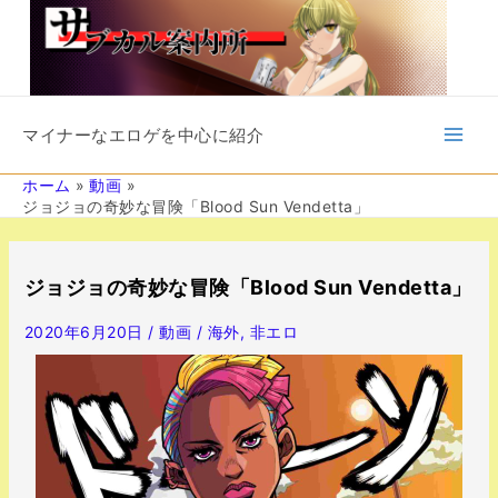
内
容
を
ス
キ
Main
ッ
マイナーなエロゲを中心に紹介
プ
Men
ホーム
動画
ジョジョの奇妙な冒険「Blood Sun Vendetta」
投
稿
ジョジョの奇妙な冒険「Blood Sun Vendetta」
ナ
ビ
2020年6月20日
/
動画
/
海外
,
非エロ
ゲ
ー
シ
ョ
ン