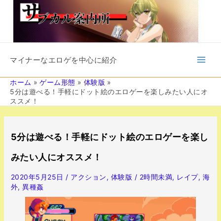
内
容
を
ス
キ
Main
ッ
マイナーなエロゲを中心に紹介
プ
Men
ホーム
ゲーム形態
体験版
5分は遊べる！手軽にドット絵のエロゲーを楽しみたい人にオ
ススメ！
投
稿
5分は遊べる！手軽にドット絵のエロゲーを楽し
ナ
ビ
みたい人にオススメ！
ゲ
ー
2020年5月25日
/
アクション
,
体験版
/
2時間未満
,
レイプ
,
海
シ
外
,
異種姦
ョ
ン