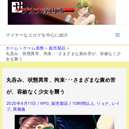
内
容
を
ス
キ
Main
ッ
マイナーなエロゲを中心に紹介
プ
Men
ホーム
ゲーム形態
販売製品
丸呑み、状態異常、拘束･･･さまざまな責め苦が、容赦なく少
女を襲う
投
稿
丸呑み、状態異常、拘束･･･さまざまな責め苦
ナ
ビ
が、容赦なく少女を襲う
ゲ
ー
2020年4月11日
/
RPG
,
販売製品
/
10時間以上
,
リョナ
,
レイ
シ
プ
,
異種姦
ョ
ン