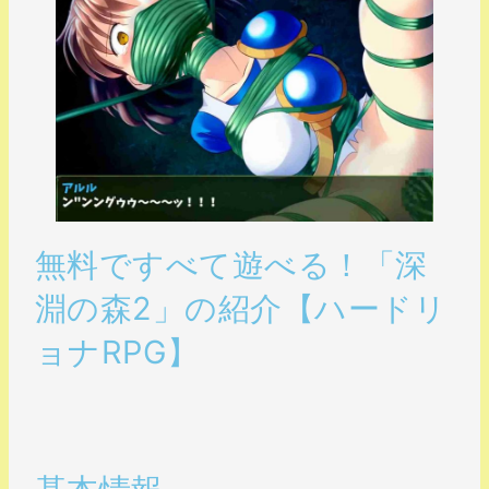
無料ですべて遊べる！「深
淵の森2」の紹介【ハードリ
ョナRPG】
.