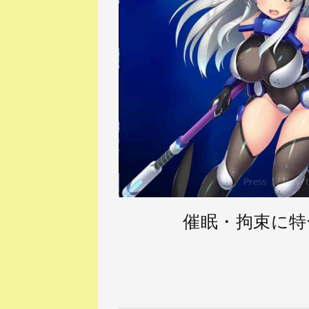
ン
催眠・拘束に特
.