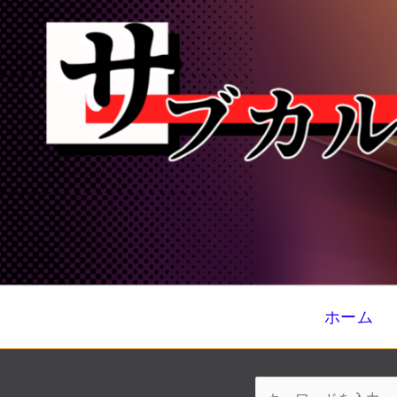
内
容
を
ス
キ
ッ
プ
ホーム