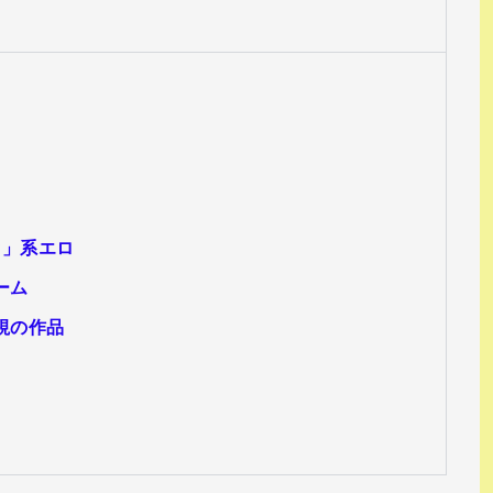
♥」系エロ
ーム
視の作品