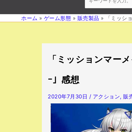
ホーム
ゲーム形態
販売製品
「ミッショ
投
「ミッションマーメ
稿
ナ
ｰ」感想
ビ
ゲ
2020年7月30日
/
アクション
,
販
ー
シ
ョ