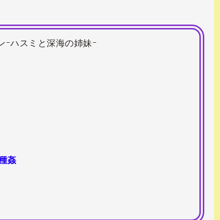
ンｰハスミと深海の姉妹ｰ
種姦